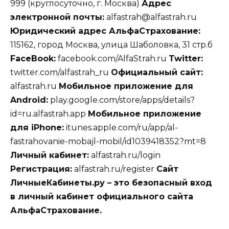
999 (круглосуточно, г. Москва)
Адрес
электронной почты:
alfastrah@alfastrah.ru
Юридический адрес АльфаСтрахование:
115162, город Москва, улица Шаболовка, 31 стр.б
FaceBook:
facebook.com/AlfaStrah.ru
Twitter:
twitter.com/alfastrah_ru
Официальный сайт:
alfastrah.ru
Мобильное приложение для
Android:
play.google.com/store/apps/details?
id=ru.alfastrah.app
Мобильное приложение
для iPhone:
itunes.apple.com/ru/app/al-
fastrahovanie-mobajl-mobil/id1039418352?mt=8
Личный кабинет:
alfastrah.ru/login
Регистрация:
alfastrah.ru/register
Сайт
ЛичныеКабинеты.ру – это безопасный вход
в личный кабинет официального сайта
АльфаСтрахование.