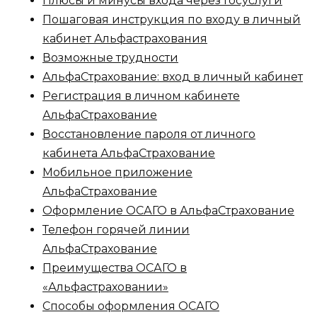
Плюсы и минусы входа через Госуслуги
Пошаговая инструкция по входу в личный
кабинет Альфастрахования
Возможные трудности
АльфаCтрахование: вход в личный кабинет
Регистрация в личном кабинете
АльфаCтрахование
Восстановление пароля от личного
кабинета АльфаCтрахование
Мобильное приложение
АльфаCтрахование
Оформление ОСАГО в АльфаCтрахование
Телефон горячей линии
АльфаСтрахование
Преимущества ОСАГО в
«Альфастраховании»
Способы оформления ОСАГО