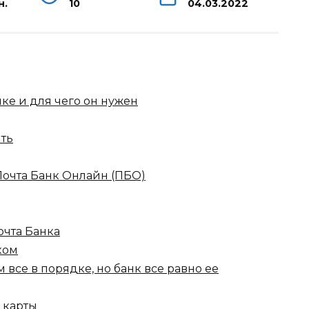
н.
10
04.03.2022
нке и для чего он нужен
ить
Почта Банк Онлайн (ПБО)
очта Банка
ком
м все в порядке, но банк все равно ее
 карты