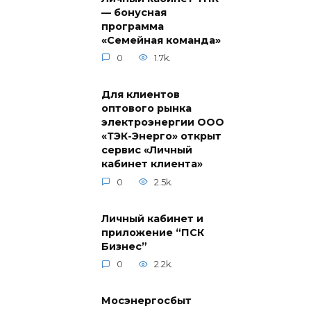
— бонусная
программа
«Семейная команда»
0
1.7k.
Для клиентов
оптового рынка
электроэнергии ООО
«ТЭК-Энерго» открыт
сервис «Личный
кабинет клиента»
0
2.5k.
Личный кабинет и
приложение “ПСК
Бизнес”
0
2.2k.
Мосэнергосбыт