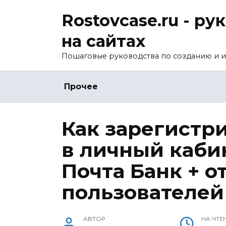
Перейти
Rostovcase.ru - р
к
содержанию
на сайтах
Пошаговые руководства по созданию и и
Прочее
Как зарегистр
в личный каби
Почта Банк + 
пользователей
АВТОР
НА ЧТЕ