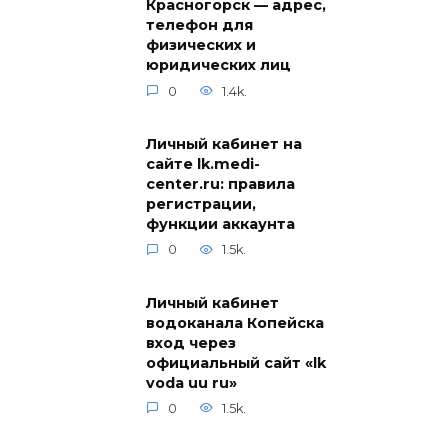
Красногорск — адрес,
телефон для
физических и
юридических лиц
0
1.4k.
Личный кабинет на
сайте lk.medi-
center.ru: правила
регистрации,
функции аккаунта
0
1.5k.
Личный кабинет
водоканала Копейска
вход через
официальный сайт «lk
voda uu ru»
0
1.5k.