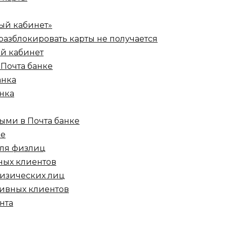
ый кабинет»
 разблокировать карты не получается
ый кабинет
 Почта банке
анка
нка
ыми в Почта банке
ке
для физлиц
ных клиентов
физических лиц
тивных клиентов
нта