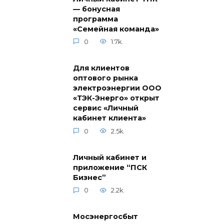
— бонусная
программа
«Семейная команда»
0
1.7k.
Для клиентов
оптового рынка
электроэнергии ООО
«ТЭК-Энерго» открыт
сервис «Личный
кабинет клиента»
0
2.5k.
Личный кабинет и
приложение “ПСК
Бизнес”
0
2.2k.
Мосэнергосбыт