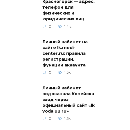
Красногорск — адрес,
телефон для
физических и
юридических лиц
0
1.4k.
Личный кабинет на
сайте lk.medi-
center.ru: правила
регистрации,
функции аккаунта
0
1.5k.
Личный кабинет
водоканала Копейска
вход через
официальный сайт «lk
voda uu ru»
0
1.5k.