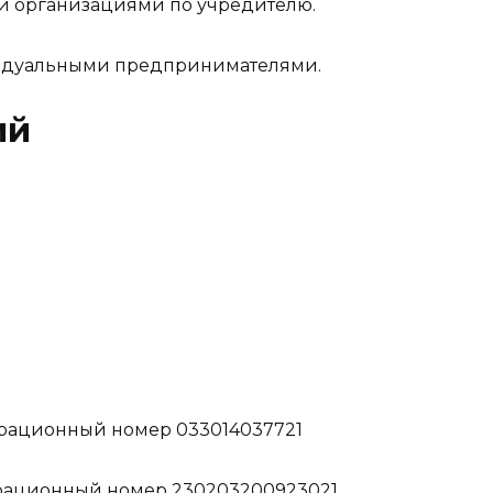
и организациями по учредителю.
видуальными предпринимателями.
ий
трационный номер 033014037721
трационный номер 230203200923021