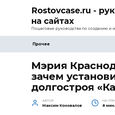
Перейти
Rostovcase.ru - р
к
содержанию
на сайтах
Пошаговые руководства по созданию и и
Прочее
Мэрия Краснод
зачем установ
долгостроя «К
АВТОР
НА ЧТЕ
Максим Коновалов
8 мин