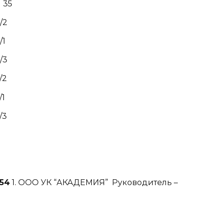
 35
/2
/1
/3
/2
/1
/3
:54
1. ООО УК “АКАДЕМИЯ” Руководитель –