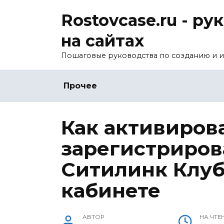
Перейти
Rostovcase.ru - р
к
содержанию
на сайтах
Пошаговые руководства по созданию и и
Прочее
Как активиров
зарегистриров
Ситилинк Клуб
кабинете
АВТОР
НА ЧТЕ