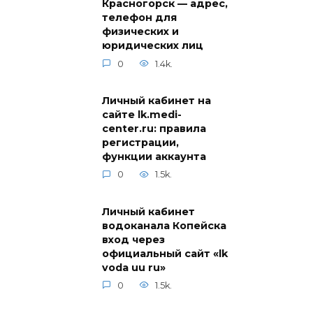
Красногорск — адрес,
телефон для
физических и
юридических лиц
0
1.4k.
Личный кабинет на
сайте lk.medi-
center.ru: правила
регистрации,
функции аккаунта
0
1.5k.
Личный кабинет
водоканала Копейска
вход через
официальный сайт «lk
voda uu ru»
0
1.5k.