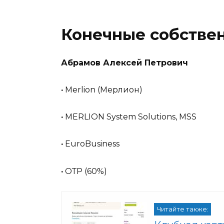
Конечные собстве
Абрамов Алексей Петрович
·
Merlion (Мерлион)
·
MERLION System Solutions, MSS
·
EuroBusiness
·
ОТР (60%)
Читайте также: