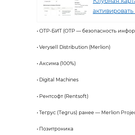
Клубная карт
активировать 
·
ОТР-БИТ (ОТР — безопасность инфор
·
Verysell Distribution (Merlion)
·
Аксима (100%)
·
Digital Machines
·
Рентсофт (Rentsoft)
·
Тегрус (Tegrus) ранее — Merlion Proje
·
Позитроника