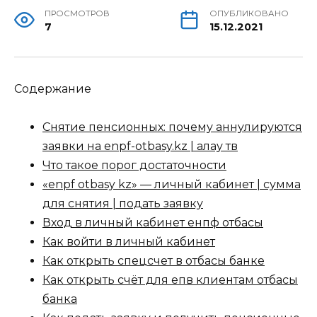
ПРОСМОТРОВ
ОПУБЛИКОВАНО
7
15.12.2021
Содержание
Снятие пенсионных: почему аннулируются
заявки на enpf-otbasy.kz | алау тв
Что такое порог достаточности
«enpf otbasy kz» — личный кабинет | сумма
для снятия | подать заявку
Вход в личный кабинет енпф отбасы
Как войти в личный кабинет
Как открыть спецсчет в отбасы банке
Как открыть счёт для епв клиентам отбасы
банка