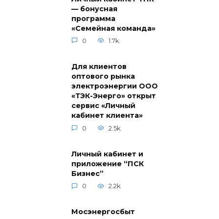
— бонусная
программа
«Семейная команда»
0
1.7k.
Для клиентов
оптового рынка
электроэнергии ООО
«ТЭК-Энерго» открыт
сервис «Личный
кабинет клиента»
0
2.5k.
Личный кабинет и
приложение “ПСК
Бизнес”
0
2.2k.
Мосэнергосбыт