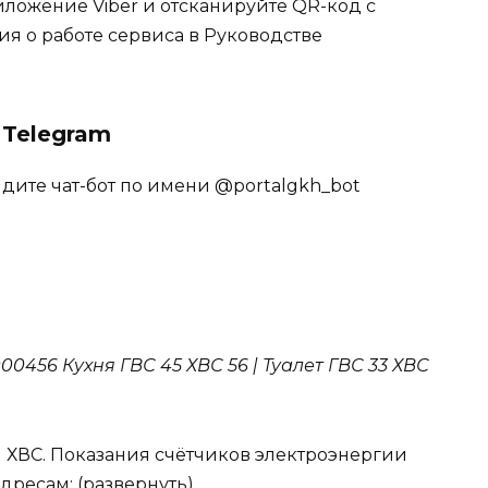
иложение Viber и отсканируйте QR-код с
 о работе сервиса в Руководстве
 Telegram
дите чат-бот по имени @portalgkh_bot
00456 Кухня ГВС 45 ХВС 56 | Туалет ГВС 33 ХВС
 ХВС. Показания счётчиков электроэнергии
ресам: (развернуть)