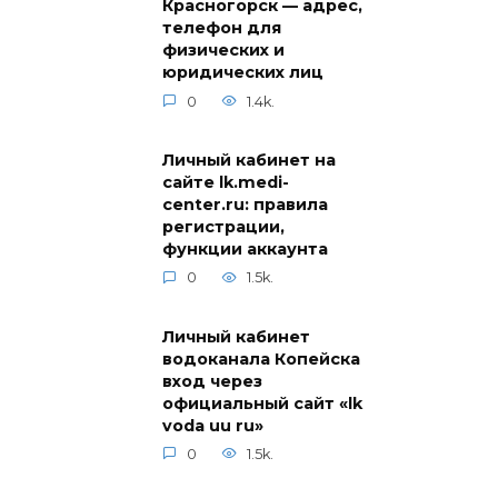
Красногорск — адрес,
телефон для
физических и
юридических лиц
0
1.4k.
Личный кабинет на
сайте lk.medi-
center.ru: правила
регистрации,
функции аккаунта
0
1.5k.
Личный кабинет
водоканала Копейска
вход через
официальный сайт «lk
voda uu ru»
0
1.5k.