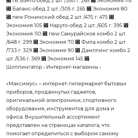
⃏
hit
Бэнто-обед
2 шт. /350 г. 265
⃏
Экономия 115
⃏
Баланс-обед
2 шт. /305 г. 265
⃏
Экономия 80
⃏
new
Ронинский
обед
2 шт. /475 г. 475
⃏
Экономия 105
⃏
Наруто-обед
2 шт. /605 г. 395
⃏
Экономия 110
⃏
new
Самурайское
комбо
2 шт.
/648 г. 299
⃏
Экономия 70
⃏
Фила
комбо
2 шт.
/733 г. 329
⃏
Экономия 90
⃏
Дамплинг
комбо
2
шт. /536 г. 369
⃏
Экономия 145
⃏
Шоппингатор
›
Интернет-магазины
›
«Максимус» – интернет-гипермаркет бытовых
приборов, продвинутых гаджетов,
оригинальной электроники, спортивного
оборудования, инструментов для дома и
офиса. Внушительный ассортимент
представлен на страницах каталога, что
помогает определиться с выбором самому